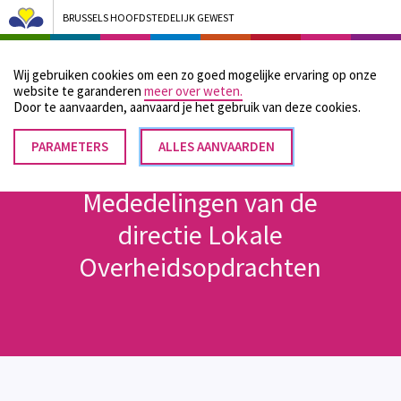
BRUSSELS HOOFDSTEDELIJK GEWEST
Bruxelles Pouvoirs Locaux - Aller à la page d'accueil
Wij gebruiken cookies om een zo goed mogelijke ervaring op onze
Menu
website te garanderen
meer over weten.
Door te aanvaarden, aanvaard je het gebruik van deze cookies.
PARAMETERS
TOESTEMMING
ALLES AANVAARDEN
Kruimelpad
INTREKKEN
Home
Mededelingen van de directie Lokale Overheidsopdrachten
Mededelingen van de
directie Lokale
Overheidsopdrachten