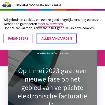
BRUSSELS HOOFDSTEDELIJK GEWEST
Bruxelles Pouvoirs Locaux - Aller à la page d'accueil
Wij gebruiken cookies om een zo goed mogelijke ervaring op onze
Menu
website te garanderen
meer over weten.
Door te aanvaarden, aanvaard je het gebruik van deze cookies.
PARAMETERS
TOESTEMMING
ALLES AANVAARDEN
Kruimelpad
INTREKKEN
Home
Op 1 mei 2023 gaat een nieuwe fase op het gebied van verplichte
elektronische facturatie in!
Op 1 mei 2023 gaat een
nieuwe fase op het
gebied van verplichte
elektronische facturatie
in!