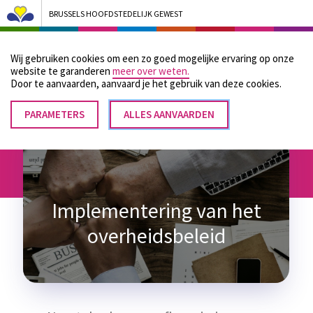
BRUSSELS HOOFDSTEDELIJK GEWEST
Bruxelles Pouvoirs Locaux - Aller à la page d'accueil
Wij gebruiken cookies om een zo goed mogelijke ervaring op onze
Menu
website te garanderen
meer over weten.
Door te aanvaarden, aanvaard je het gebruik van deze cookies.
PARAMETERS
TOESTEMMING
ALLES AANVAARDEN
Kruimelpad
INTREKKEN
Home
Financiering
Implementering van het overheidsbeleid
Implementering van het
overheidsbeleid