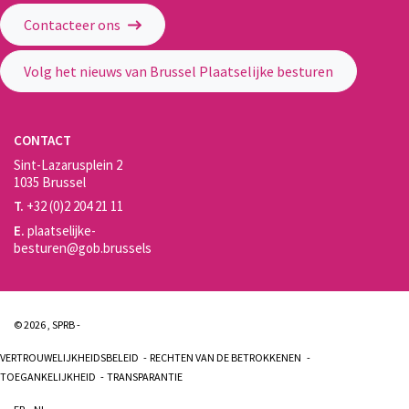
Contacteer ons
Volg het nieuws van Brussel Plaatselijke besturen
CONTACT
Sint-Lazarusplein 2
1035 Brussel
T.
+32 (0)2 204 21 11
E.
plaatselijke-
besturen@gob.brussels
© 2026 , SPRB -
VERTROUWELIJKHEIDSBELEID
RECHTEN VAN DE BETROKKENEN
TOEGANKELIJKHEID
TRANSPARANTIE