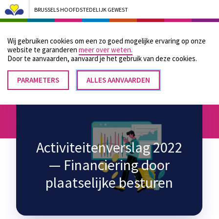
BRUSSELS HOOFDSTEDELIJK GEWEST
Bruxelles Pouvoirs Locaux - Aller à la page d'accueil
Wij gebruiken cookies om een zo goed mogelijke ervaring op onze
Menu
website te garanderen
meer over weten.
Door te aanvaarden, aanvaard je het gebruik van deze cookies.
PARAMETERS
TOESTEMMING
ALLES AANVAARDEN
Kruimelpad
INTREKKEN
Home
Activiteitenverslag 2022 — Financiering door plaatselijke besturen
Activiteitenverslag 2022
— Financiering door
plaatselijke besturen