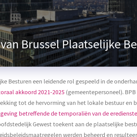
 van Brussel Plaatselijke B
lijke Besturen een leidende rol gespeeld in de onderh
toraal akkoord 2021-2025
(gemeentepersoneel). BPB 
ekking tot de hervorming van het
lokale bestuur
en b
geving betreffende de temporaliën van de eredienst
ofdstedelijk Gewest toekent aan de plaatselijke best
heidsbeleidsmaatregelen werden beheerd en resulteer