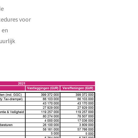
de
cedures voor
g en
uurlijk