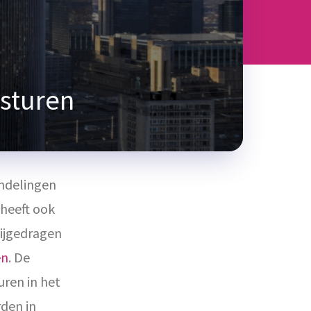
esturen
andelingen
heeft ook
ijgedragen
en
. De
uren in het
den in