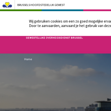
BRUSSELS HOOFDSTEDELIJK GEWEST
ONS BESTUUR
DE P
Wij gebruiken cookies om een zo goed mogelijke erv
Door te aanvaarden, aanvaard je het gebruik van deze
Bruxelles Pouvoirs Locaux - Aller à la page d'accueil
Kruimelpad
Home