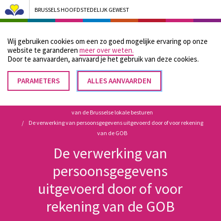
BRUSSELS HOOFDSTEDELIJK GEWEST
Bruxelles Pouvoirs Locaux - Aller à la page d'accueil
Wij gebruiken cookies om een zo goed mogelijke ervaring op onze
Menu
website te garanderen
meer over weten.
Door te aanvaarden, aanvaard je het gebruik van deze cookies.
PARAMETERS
TOESTEMMING
ALLES AANVAARDEN
Kruimelpad
INTREKKEN
Home
Wettelijke en reglementaire bronnen met betrekking tot de werking
van de Brusselse lokale besturen
De verwerking van persoonsgegevens uitgevoerd door of voor rekening
van de GOB
De verwerking van
persoonsgegevens
uitgevoerd door of voor
rekening van de GOB