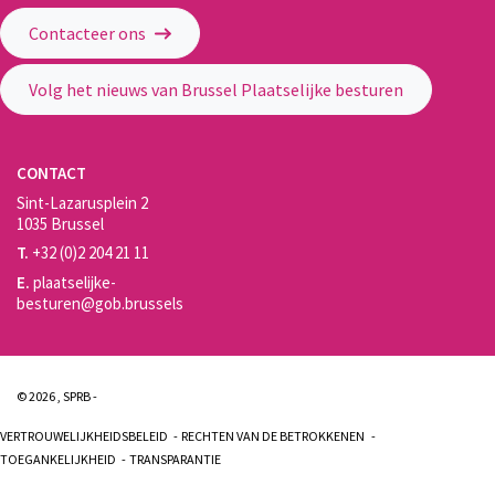
Gewestelijke Overheidsdienst Brussel - Brussel Plaatselijke Besturen
Contacteer ons
Volg het nieuws van Brussel Plaatselijke besturen
CONTACT
Sint-Lazarusplein 2
1035 Brussel
T.
+32 (0)2 204 21 11
E.
plaatselijke-
besturen@gob.brussels
© 2026 , SPRB -
VERTROUWELIJKHEIDSBELEID
RECHTEN VAN DE BETROKKENEN
TOEGANKELIJKHEID
TRANSPARANTIE