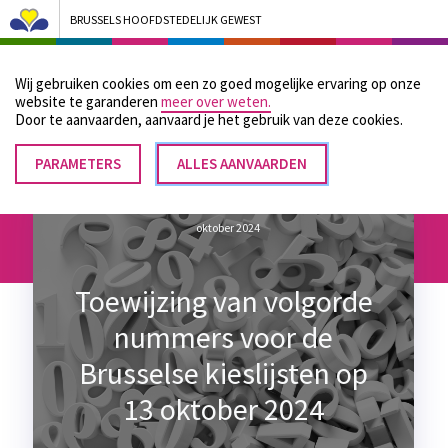
BRUSSELS HOOFDSTEDELIJK GEWEST
Bruxelles Pouvoirs Locaux - Aller à la page d'accueil
Wij gebruiken cookies om een zo goed mogelijke ervaring op onze
Menu
website te garanderen
meer over weten.
Door te aanvaarden, aanvaard je het gebruik van deze cookies.
PARAMETERS
TOESTEMMING
ALLES AANVAARDEN
Kruimelpad
INTREKKEN
Home
Toewijzing van volgorde nummers voor de Brusselse kieslijsten op 13
oktober 2024
Toewijzing van volgorde
nummers voor de
Brusselse kieslijsten op
13 oktober 2024