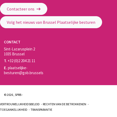
Gewestelijke Overheidsdienst Brussel - Brussel Plaatselijke Besturen
Contacteer ons
Volg het nieuws van Brussel Plaatselijke besturen
CONTACT
Sint-Lazarusplein 2
1035 Brussel
T.
+32 (0)2 204 21 11
E.
plaatselijke-
besturen@gob.brussels
© 2026 , SPRB -
VERTROUWELIJKHEIDSBELEID
RECHTEN VAN DE BETROKKENEN
TOEGANKELIJKHEID
TRANSPARANTIE