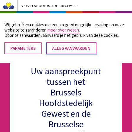
BRUSSELS HOOFDSTEDELIJK GEWEST
Bruxelles Pouvoirs Locaux - Aller à la page d'accueil
Wij gebruiken cookies om een zo goed mogelijke ervaring op onze
Menu
website te garanderen
meer over weten.
Door te aanvaarden, aanvaard je het gebruik van deze cookies.
PARAMETERS
TOESTEMMING
ALLES AANVAARDEN
INTREKKEN
Uw aanspreekpunt
tussen het
Brussels
Hoofdstedelijk
Gewest en de
Brusselse