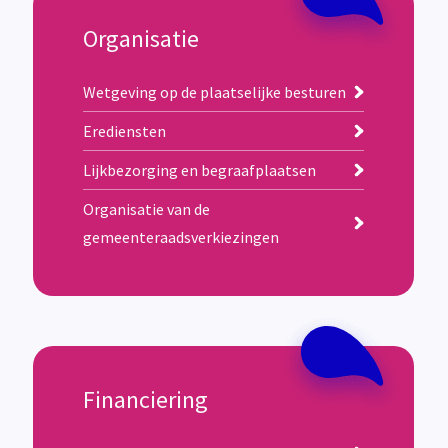
Organisatie
Wetgeving op de plaatselijke besturen
Erediensten
Lijkbezorging en begraafplaatsen
Organisatie van de
gemeenteraadsverkiezingen
Financiering