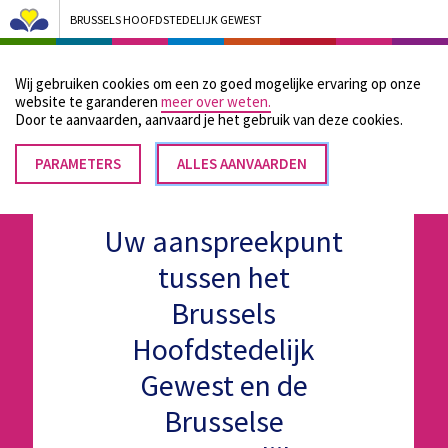
BRUSSELS HOOFDSTEDELIJK GEWEST
Bruxelles Pouvoirs Locaux - Aller à la page d'accueil
Wij gebruiken cookies om een zo goed mogelijke ervaring op onze
Menu
website te garanderen
meer over weten.
Door te aanvaarden, aanvaard je het gebruik van deze cookies.
PARAMETERS
TOESTEMMING
ALLES AANVAARDEN
INTREKKEN
Uw aanspreekpunt
tussen het
Brussels
Hoofdstedelijk
Gewest en de
Brusselse