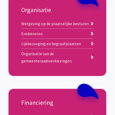
Organisatie
Wetgeving op de plaatselijke besturen
Erediensten
Lijkbezorging en begraafplaatsen
Organisatie van de
gemeenteraadsverkiezingen
Financiering