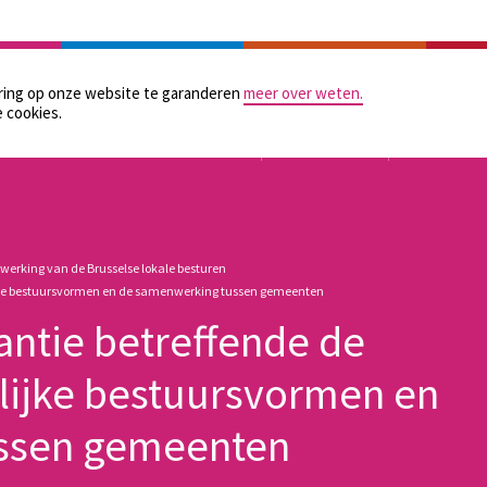
LAATSELIJKE BESTUREN
PRAKTISCHE HULPMIDDELEN
GELIJKE KANSEN
CONTAC
aring op onze website te garanderen
meer over weten.
 cookies.
TOEZICHT
ORGANISATIE
FINANCIER
 werking van de Brusselse lokale besturen
lijke bestuursvormen en de samenwerking tussen gemeenten
antie betreffende de
lijke bestuursvormen en
ssen gemeenten