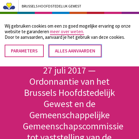
BRUSSELS HOOFDSTEDELIJK GEWEST
Bruxelles Pouvoirs Locaux - Aller à la page d'accueil
Wij gebruiken cookies om een zo goed mogelijke ervaring op onze
Menu
website te garanderen
meer over weten.
Door te aanvaarden, aanvaard je het gebruik van deze cookies.
PARAMETERS
TOESTEMMING
ALLES AANVAARDEN
Kruimelpad
INTREKKEN
Home
27 juli 2017 —
Ordonnantie van het
Brussels Hoofdstedelijk
Gewest en de
Gemeenschappelijke
Gemeenschapscommissie
tot vaststelling van de