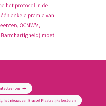
e het protocol in de
 één enkele premie van
emeenten, OCMW's,
an Barmhartigheid) moet
ntacteer ons
lg het nieuws van Brussel Plaatselijke besturen