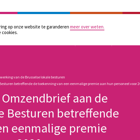
LAATSELIJKE BESTUREN
PRAKTISCHE HULPMIDDELEN
GELIJKE KANSEN
CONTAC
aring op onze website te garanderen
meer over weten.
 cookies.
TOEZICHT
ORGANISATIE
FINANCIER
 werking van de Brusselse lokale besturen
Besturen betreffende de toekenning van een eenmalige premie aan hun personeel voor 
 Omzendbrief aan de
ke Besturen betreffende
en eenmalige premie