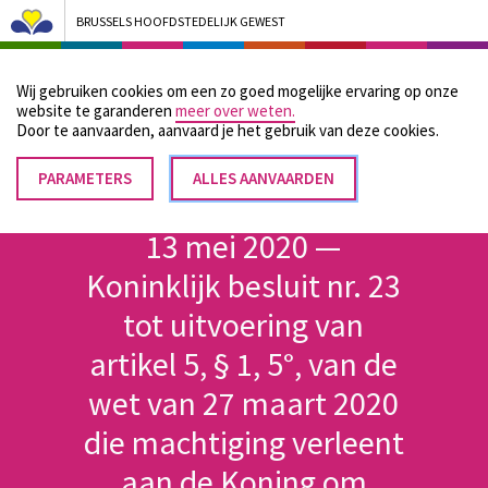
BRUSSELS HOOFDSTEDELIJK GEWEST
Bruxelles Pouvoirs Locaux - Aller à la page d'accueil
Wij gebruiken cookies om een zo goed mogelijke ervaring op onze
Menu
website te garanderen
meer over weten.
Door te aanvaarden, aanvaard je het gebruik van deze cookies.
PARAMETERS
TOESTEMMING
ALLES AANVAARDEN
Kruimelpad
INTREKKEN
Home
13 mei 2020 —
Koninklijk besluit nr. 23
tot uitvoering van
artikel 5, § 1, 5°, van de
wet van 27 maart 2020
die machtiging verleent
aan de Koning om