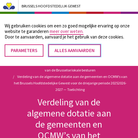
BRUSSELS HOOFDSTEDELIJK GEWEST
Bruxelles Pouvoirs Locaux - Aller à la page d'accueil
Wij gebruiken cookies om een zo goed mogelijke ervaring op onze
Menu
website te garanderen
meer over weten.
Door te aanvaarden, aanvaard je het gebruik van deze cookies.
PARAMETERS
TOESTEMMING
ALLES AANVAARDEN
Kruimelpad
INTREKKEN
Home
Wettelijke en reglementaire bronnen met betrekking tot de werking
van de Brusselse lokale besturen
Verdeling van de algemene dotatie aan de gemeenten en OCMW’s van
het Brussels Hoofdstedelijke Gewest voor de driejarige periode 20252026-
2027 — Toelichting
Verdeling van de
algemene dotatie aan
de gemeenten en
OCMW’s van het