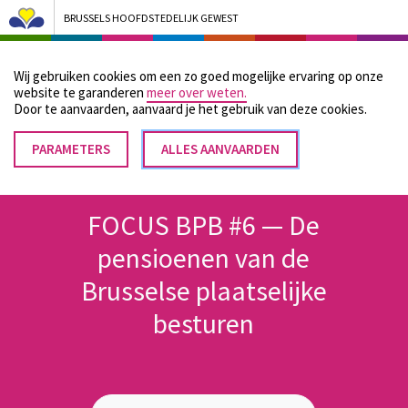
BRUSSELS HOOFDSTEDELIJK GEWEST
Bruxelles Pouvoirs Locaux - Aller à la page d'accueil
Wij gebruiken cookies om een zo goed mogelijke ervaring op onze
Menu
website te garanderen
meer over weten.
Door te aanvaarden, aanvaard je het gebruik van deze cookies.
PARAMETERS
TOESTEMMING
ALLES AANVAARDEN
Kruimelpad
INTREKKEN
Home
Documenten en publicaties van Brussel Plaatselijke Besturen
FOCUS BPB #6 — De pensioenen van de Brusselse plaatselijke besturen
FOCUS BPB #6 — De
pensioenen van de
Brusselse plaatselijke
besturen