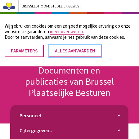
BRUSSELS HOOFDSTEDELIJK GEWEST
Bruxelles Pouvoirs Locaux - Aller à la page d'accueil
Wij gebruiken cookies om een zo goed mogelijke ervaring op onze
Menu
website te garanderen
meer over weten.
Door te aanvaarden, aanvaard je het gebruik van deze cookies.
PARAMETERS
TOESTEMMING
ALLES AANVAARDEN
Kruimelpad
INTREKKEN
Home
Documenten en publicaties van Brussel Plaatselijke Besturen
Documenten en
publicaties van Brussel
Plaatselijke Besturen