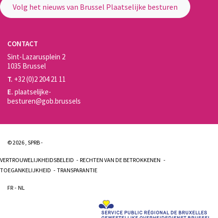
Volg het nieuws van Brussel Plaatselijke besturen
CONTACT
Sint-Lazarusplein 2
1035 Brussel
T.
+32 (0)2 204 21 11
E.
plaatselijke-
besturen@gob.brussels
© 2026 , SPRB -
VERTROUWELIJKHEIDSBELEID
RECHTEN VAN DE BETROKKENEN
TOEGANKELIJKHEID
TRANSPARANTIE
FR
NL