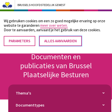
BRUSSELS HOOFDSTEDELIJK GEWEST
Bruxelles Pouvoirs Locaux - Aller à la page d'accueil
Wij gebruiken cookies om een zo goed mogelijke ervaring op onze
Menu
website te garanderen
meer over weten.
Door te aanvaarden, aanvaard je het gebruik van deze cookies.
PARAMETERS
TOESTEMMING
ALLES AANVAARDEN
Kruimelpad
INTREKKEN
Home
Documenten en publicaties van Brussel Plaatselijke Besturen
Documenten en
publicaties van Brussel
Plaatselijke Besturen