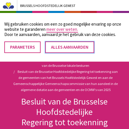
BRUSSELS HOOFDSTEDELIJK GEWEST
Bruxelles Pouvoirs Locaux - Aller à la page d'accueil
Wij gebruiken cookies om een zo goed mogelijke ervaring op onze
Menu
website te garanderen
meer over weten.
Door te aanvaarden, aanvaard je het gebruik van deze cookies.
PARAMETERS
TOESTEMMING
ALLES AANVAARDEN
Kruimelpad
INTREKKEN
Home
Wettelijke en reglementaire bronnen met betrekking tot de werking
van de Brusselse lokale besturen
Besluit van de Brusselse Hoofdstedelijke Regering tot toekenning aan
de gemeenten van het Brussels Hoofdstedelijk Gewest en aan de
Gemeenschappelijke Gemeenschapscommissie van hun aandeel in de
algemene dotatie aan de gemeenten en de OCMW's van 2025
Besluit van de Brusselse
Hoofdstedelijke
Regering tot toekenning