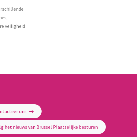
erschillende
nes,
re veiligheid
ntacteer ons
lg het nieuws van Brussel Plaatselijke besturen