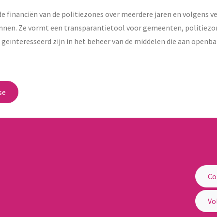
de financiën van de politiezones over meerdere jaren en volgens v
nnen. Ze vormt een transparantietool voor gemeenten, politiezo
 geïnteresseerd zijn in het beheer van de middelen die aan openba
se
Co
elijke Besturen
Vo