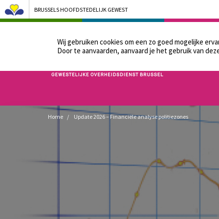
BRUSSELS HOOFDSTEDELIJK GEWEST
ONS BESTUUR
DE P
Wij gebruiken cookies om een zo goed mogelijke erv
Door te aanvaarden, aanvaard je het gebruik van deze
Bruxelles Pouvoirs Locaux - Aller à la page d'accueil
Kruimelpad
Home
Update 2026 – Financiële analyse politiezones