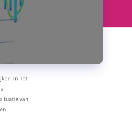
ijken.
In het
ls
situatie van
en,