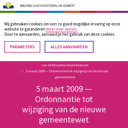
BRUSSELS HOOFDSTEDELIJK GEWEST
Bruxelles Pouvoirs Locaux - Aller à la page d'accueil
Wij gebruiken cookies om een zo goed mogelijke ervaring op onze
Menu
website te garanderen
meer over weten.
Door te aanvaarden, aanvaard je het gebruik van deze cookies.
PARAMETERS
TOESTEMMING
ALLES AANVAARDEN
Kruimelpad
INTREKKEN
Home
Wettelijke en reglementaire bronnen met betrekking tot de werking
van de Brusselse lokale besturen
5 maart 2009 — Ordonnantie tot wijziging van de nieuwe
gemeentewet
5 maart 2009 —
Ordonnantie tot
wijziging van de nieuwe
gemeentewet