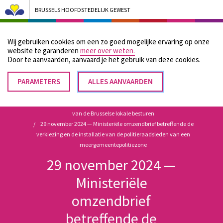
BRUSSELS HOOFDSTEDELIJK GEWEST
Bruxelles Pouvoirs Locaux - Aller à la page d'accueil
Wij gebruiken cookies om een zo goed mogelijke ervaring op onze
Menu
website te garanderen
meer over weten.
Door te aanvaarden, aanvaard je het gebruik van deze cookies.
PARAMETERS
TOESTEMMING
ALLES AANVAARDEN
Kruimelpad
INTREKKEN
Home
Wettelijke en reglementaire bronnen met betrekking tot de werking
van de Brusselse lokale besturen
29 november 2024 — Ministeriële omzendbrief betreffende de
verkiezing en de installatie van de politieraadsleden van een
meergemeentepolitiezone
29 november 2024 —
Ministeriële
omzendbrief
betreffende de