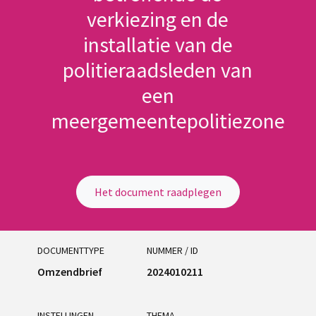
verkiezing en de
installatie van de
politieraadsleden van
een
meergemeentepolitiezone
Het document raadplegen
DOCUMENTTYPE
NUMMER / ID
Omzendbrief
2024010211
INSTELLINGEN
THEMA