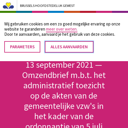
BRUSSELS HOOFDSTEDELIJK GEWEST
Bruxelles Pouvoirs Locaux - Aller à la page d'accueil
Wij gebruiken cookies om een zo goed mogelijke ervaring op onze
Menu
website te garanderen
meer over weten.
Door te aanvaarden, aanvaard je het gebruik van deze cookies.
PARAMETERS
TOESTEMMING
ALLES AANVAARDEN
Kruimelpad
INTREKKEN
Home
13 september 2021 —
Omzendbrief m.b.t. het
administratief toezicht
op de akten van de
gemeentelijke vzw's in
het kader van de
ordonnantie van 5 juli