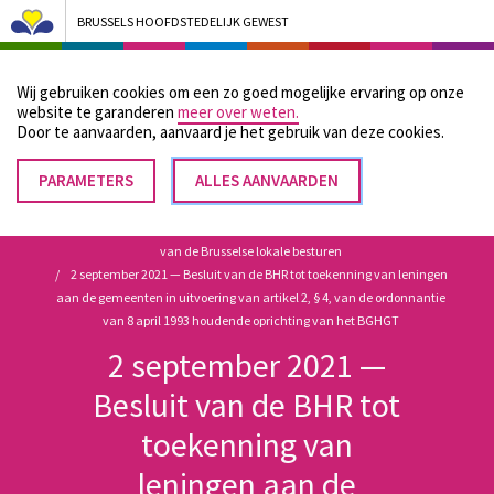
BRUSSELS HOOFDSTEDELIJK GEWEST
Bruxelles Pouvoirs Locaux - Aller à la page d'accueil
Wij gebruiken cookies om een zo goed mogelijke ervaring op onze
Menu
website te garanderen
meer over weten.
Door te aanvaarden, aanvaard je het gebruik van deze cookies.
PARAMETERS
TOESTEMMING
ALLES AANVAARDEN
Kruimelpad
INTREKKEN
Home
Wettelijke en reglementaire bronnen met betrekking tot de werking
van de Brusselse lokale besturen
2 september 2021 — Besluit van de BHR tot toekenning van leningen
aan de gemeenten in uitvoering van artikel 2, § 4, van de ordonnantie
van 8 april 1993 houdende oprichting van het BGHGT
2 september 2021 —
Besluit van de BHR tot
toekenning van
leningen aan de