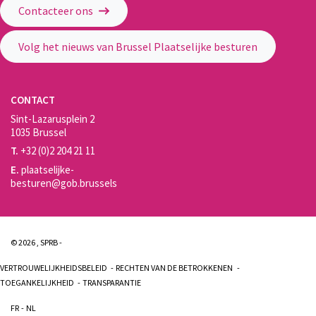
Contacteer ons
Volg het nieuws van Brussel Plaatselijke besturen
CONTACT
Sint-Lazarusplein 2
1035 Brussel
T.
+32 (0)2 204 21 11
E.
plaatselijke-
besturen@gob.brussels
© 2026 , SPRB -
VERTROUWELIJKHEIDSBELEID
RECHTEN VAN DE BETROKKENEN
TOEGANKELIJKHEID
TRANSPARANTIE
FR
NL