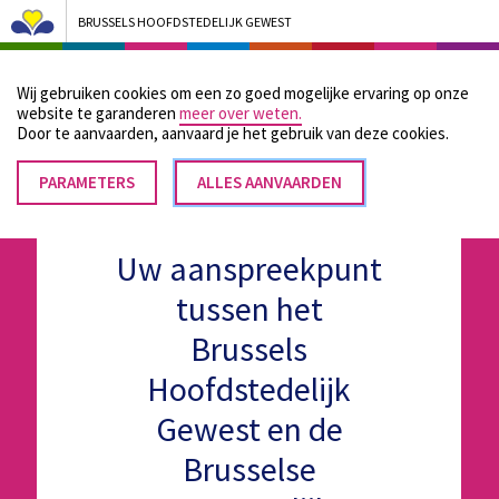
BRUSSELS HOOFDSTEDELIJK GEWEST
Bruxelles Pouvoirs Locaux - Aller à la page d'accueil
Wij gebruiken cookies om een zo goed mogelijke ervaring op onze
Menu
website te garanderen
meer over weten.
Door te aanvaarden, aanvaard je het gebruik van deze cookies.
PARAMETERS
TOESTEMMING
ALLES AANVAARDEN
INTREKKEN
Uw aanspreekpunt
tussen het
Brussels
Hoofdstedelijk
Gewest en de
Brusselse