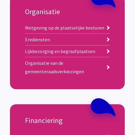
Organisatie
Wetgeving op de plaatselijke besturen
Erediensten
Lijkbezorging en begraafplaatsen
Organisatie van de
gemeenteraadsverkiezingen
Financiering