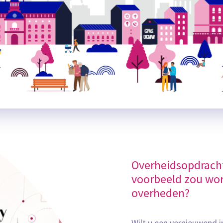
Overheidsopdracht
voorbeeld zou wor
overheden?
Wilt u een vernieuwend i