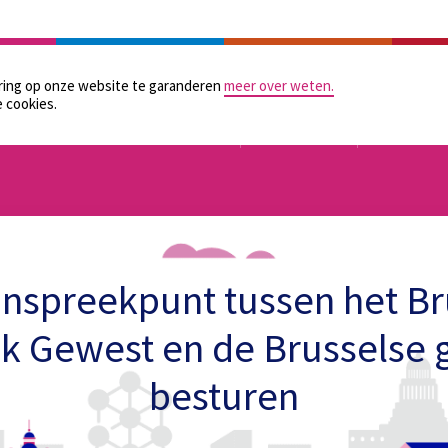
LAATSELIJKE BESTUREN
PRAKTISCHE HULPMIDDELEN
GELIJKE KANSEN
CONTAC
aring op onze website te garanderen
meer over weten.
 cookies.
TOEZICHT
ORGANISATIE
FINANCIER
nspreekpunt tussen het Br
jk Gewest en de Brusselse 
besturen