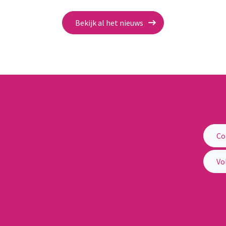
Bekijk al het nieuws
Co
elijke Besturen
Vo