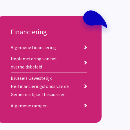
Financiering
Algemene financiering
Implemetering van het
overheidsbeleid
Brussels Gewestelijk
Herfinancieringsfonds van de
Gemeentelijke Thesaurieën
Algemene rampen