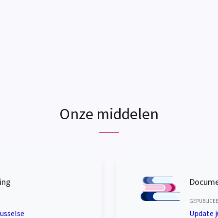
Onze middelen
ing
Docume
GEPUBLICEER
russelse
Update j