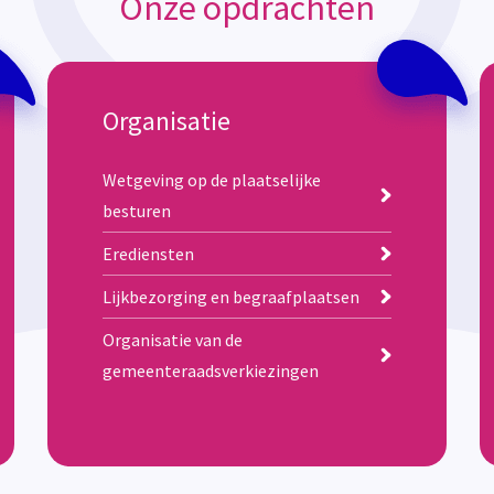
Onze opdrachten
Organisatie
Wetgeving op de plaatselijke
besturen
Erediensten
Lijkbezorging en begraafplaatsen
Organisatie van de
gemeenteraadsverkiezingen