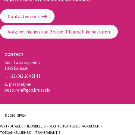
Gewestelijke Overheidsdienst Brussel - Brussel Plaatselijke Besturen
Contacteer ons
Volg het nieuws van Brussel Plaatselijke besturen
CONTACT
Sint-Lazarusplein 2
1035 Brussel
T.
+32 (0)2 204 21 11
E.
plaatselijke-
besturen@gob.brussels
© 2026 , SPRB -
VERTROUWELIJKHEIDSBELEID
RECHTEN VAN DE BETROKKENEN
TOEGANKELIJKHEID
TRANSPARANTIE