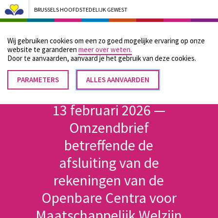
BRUSSELS HOOFDSTEDELIJK GEWEST
Bruxelles Pouvoirs Locaux - Aller à la page d'accueil
Wij gebruiken cookies om een zo goed mogelijke ervaring op onze
Menu
website te garanderen
meer over weten.
Door te aanvaarden, aanvaard je het gebruik van deze cookies.
PARAMETERS
TOESTEMMING
ALLES AANVAARDEN
Kruimelpad
INTREKKEN
Home
13 februari 2026 —
Omzendbrief
betreffende de
afsluiting van de
rekeningen van de
Openbare Centra voor
Maatschappelijk Welzijn